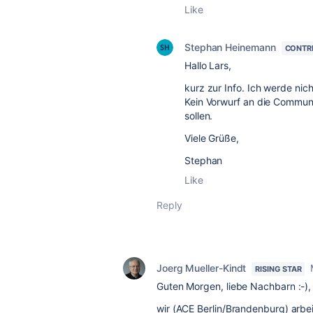
Like
Stephan Heinemann
CONTR
Hallo Lars,
kurz zur Info. Ich werde nic
Kein Vorwurf an die Communit
sollen.
Viele Grüße,
Stephan
Like
Reply
Joerg Mueller-Kindt
RISING STAR
Guten Morgen, liebe Nachbarn :-)
wir (ACE Berlin/Brandenburg) arb