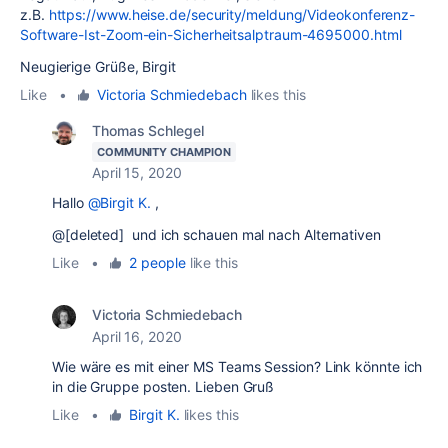
z.B.
https://www.heise.de/security/meldung/Videokonferenz-
Software-Ist-Zoom-ein-Sicherheitsalptraum-4695000.html
Neugierige Grüße, Birgit
Like
•
Victoria Schmiedebach
likes this
Thomas Schlegel
COMMUNITY CHAMPION
April 15, 2020
Hallo
@Birgit K.
,
@[deleted] und ich schauen mal nach Alternativen
Like
•
2 people
like this
Victoria Schmiedebach
April 16, 2020
Wie wäre es mit einer MS Teams Session? Link könnte ich
in die Gruppe posten. Lieben Gruß
Like
•
Birgit K.
likes this