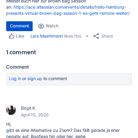
Meldet euch hier zur Brown Bag Session
an:
https://ace.atlassian.com/events/details/trello-hamburg-
presents-virtual-brown-bag-sesson-1-es-geht-remote-weiter/
Comment
Watch
Share
Lars Maehlmann
likes this
Like
1 comment
Comment
Log in
or
sign up
to comment
Birgit K.
April 15, 2020
Hi,
gibt es eine Alternative zu Zoom? Das fällt gerade ja eher
negativ auf, Bugfixes hin oder her, siehe