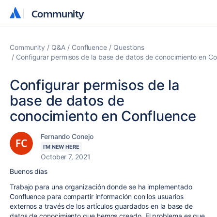
Community
Community
Community
Q&A
Confluence
Questions
Configurar permisos de la base de datos de conocimiento en C
Configurar permisos de la
base de datos de
conocimiento en Confluence
Fernando Conejo
I'M NEW HERE
October 7, 2021
Buenos días
Trabajo para una organización donde se ha implementado
Confluence para compartir información con los usuarios
externos a través de los artículos guardados en la base de
datos de conocimiento que hemos creado. El problema es que