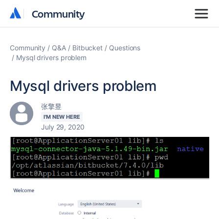
Community
Community
Community
Q&A
Bitbucket
Questions
Mysql drivers problem
Mysql drivers problem
张擎昱
I'M NEW HERE
July 29, 2020