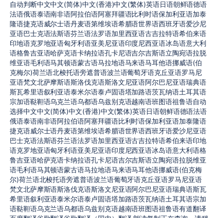
自动判断中文中文(简体)中文(香港)中文(繁体)英语日语朝鲜语德语
法语俄语泰语南非语阿拉伯语阿塞拜疆语比利时语保加利亚语加泰
隆语捷克语威尔士语丹麦语第维埃语希腊语世界语西班牙语爱沙尼
亚语巴士克语法斯语芬兰语法罗语加里西亚语古吉拉特语希伯来语
印地语克罗地亚语匈牙利语亚美尼亚语印度尼西亚语冰岛语意大利
语格鲁吉亚语哈萨克语卡纳拉语孔卡尼语吉尔吉斯语立陶宛语拉脱
维亚语毛利语马其顿语蒙古语马拉地语马来语马耳他语挪威语(伯
克梅尔)荷兰语北梭托语旁遮普语波兰语葡萄牙语克丘亚语罗马尼
亚语梵文北萨摩斯语斯洛伐克语斯洛文尼亚语阿尔巴尼亚语瑞典语
斯瓦希里语叙利亚语泰米尔语泰卢固语塔加路语茨瓦纳语土耳其语
宗加语鞑靼语乌克兰语乌都语乌兹别克语越南语班图语祖鲁语自动
选择中文中文(简体)中文(香港)中文(繁体)英语日语朝鲜语德语法语
俄语泰语南非语阿拉伯语阿塞拜疆语比利时语保加利亚语加泰隆语
捷克语威尔士语丹麦语第维埃语希腊语世界语西班牙语爱沙尼亚语
巴士克语法斯语芬兰语法罗语加里西亚语古吉拉特语希伯来语印地
语克罗地亚语匈牙利语亚美尼亚语印度尼西亚语冰岛语意大利语格
鲁吉亚语哈萨克语卡纳拉语孔卡尼语吉尔吉斯语立陶宛语拉脱维亚
语毛利语马其顿语蒙古语马拉地语马来语马耳他语挪威语(伯克梅
尔)荷兰语北梭托语旁遮普语波兰语葡萄牙语克丘亚语罗马尼亚语
梵文北萨摩斯语斯洛伐克语斯洛文尼亚语阿尔巴尼亚语瑞典语斯瓦
希里语叙利亚语泰米尔语泰卢固语塔加路语茨瓦纳语土耳其语宗加
语鞑靼语乌克兰语乌都语乌兹别克语越南语班图语祖鲁语有道翻译