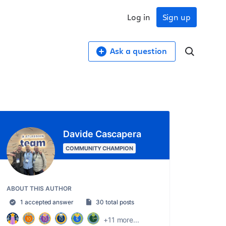
Log in
Sign up
Ask a question
Davide Cascapera
COMMUNITY CHAMPION
ABOUT THIS AUTHOR
1 accepted answer
30 total posts
+11 more...