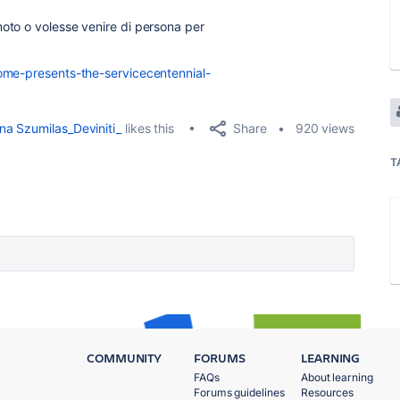
moto o volesse venire di persona per
rome-presents-the-servicecentennial-
Share
na Szumilas_Deviniti_
likes this
920 views
T
COMMUNITY
FORUMS
LEARNING
FAQs
About learning
Forums guidelines
Resources