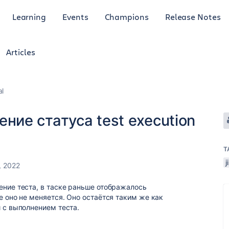
Learning
Events
Champions
Release Notes
Articles
al
ние статуса test execution
T
j
, 2022
ние теста, в таске раньше отображалось
е оно не меняется. Оно остаётся таким же как
и с выполнением теста.