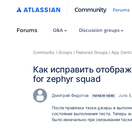
Community
Forums
Forums
Q&A
Discussion groups
Community
Groups
Featured Groups
App Centr
Как исправить отображе
for zephyr squad
Дмитрий Федотов
June 8
I'M NEW HERE
После привязки таски джиры в выполне
состояние выполнения теста. Теперь ж
было изначально при связывании таск