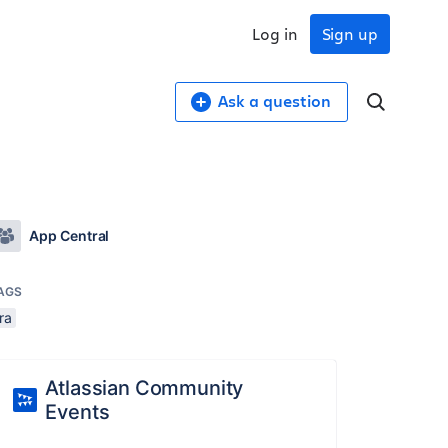
Log in
Sign up
Ask a question
App Central
AGS
ira
Atlassian Community
Events