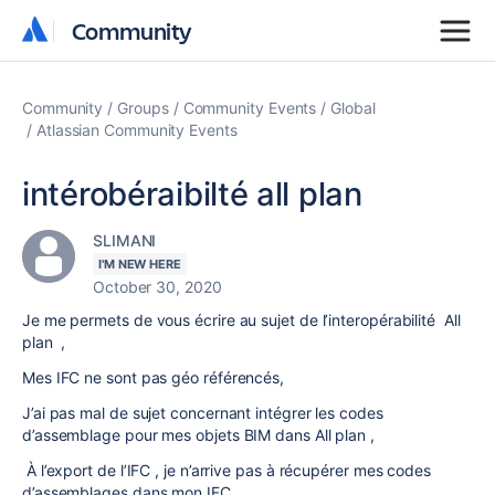
Community
Community
Community
Groups
Community Events
Global
Atlassian Community Events
intérobéraibilté all plan
SLIMANI
I'M NEW HERE
October 30, 2020
Je me permets de vous écrire au sujet de l’interopérabilité All
plan ,
Mes IFC ne sont pas géo référencés,
J’ai pas mal de sujet concernant intégrer les codes
d’assemblage pour mes objets BIM dans All plan ,
À l’export de l’IFC , je n’arrive pas à récupérer mes codes
d’assemblages dans mon IFC,