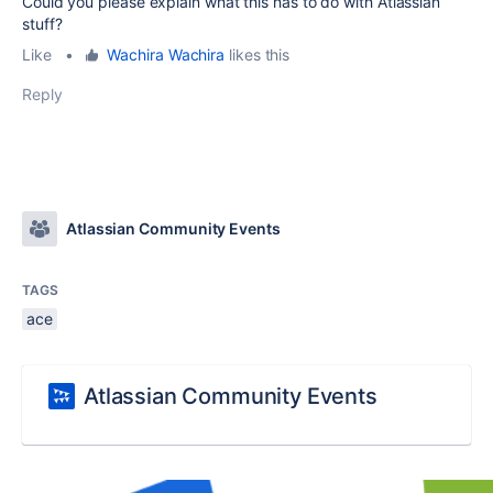
Could you please explain what this has to do with Atlassian
stuff?
Like
•
Wachira Wachira
likes this
Reply
Atlassian Community Events
TAGS
ace
Atlassian Community Events