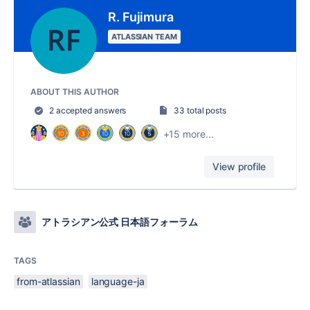
R. Fujimura
ATLASSIAN TEAM
ABOUT THIS AUTHOR
2 accepted answers
33 total posts
+15 more...
View profile
アトラシアン公式 日本語フォーラム
TAGS
from-atlassian
language-ja