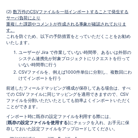
(2)
数万件のCSVファイルを一括インポートすることで発生する
サーバ負荷により
重複した課題やコメントが作成される事象が確認されておりま
す。
これを防ぐため、以下の予防措置をとっていただくことをお勧め
いたします。
ユーザーが Jira で作業していない時間帯、あるいは外部の
システム連携先が対象プロジェクトにリクエストを行って
いない時間帯に行う
CSVファイルを、例えば1000件単位に分割し、複数回にわ
けてインポートを行う
前述したフィールドマッピング構成が保存してある場合は、すべ
ての CSV ファイルに同じマッピングを適用できますので、CSV
ファイルを分割いただいたとしても効率よくインポートいただく
ことができます。
インポート時に既存の設定ファイルを利用する際には、
[
既存の設定ファイルを使用する
]にチェックを入れ、お手元に保
存しておいた設定ファイルをアップロードしてください。