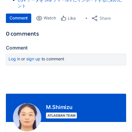
ント
Comment
Watch
Share
Like
0 comments
Comment
Log in
or
sign up
to comment
M.Shimizu
ATLASSIAN TEAM