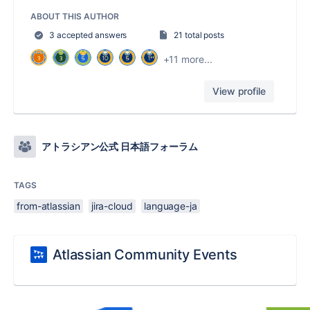
ABOUT THIS AUTHOR
3 accepted answers
21 total posts
+11 more...
View profile
アトラシアン公式 日本語フォーラム
TAGS
from-atlassian
jira-cloud
language-ja
Atlassian Community Events