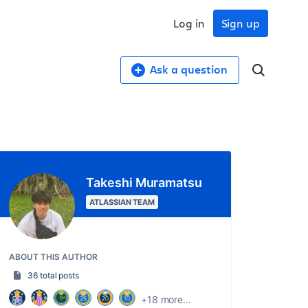
Log in
Sign up
Ask a question
Takeshi Muramatsu
ATLASSIAN TEAM
ABOUT THIS AUTHOR
36 total posts
+18 more...