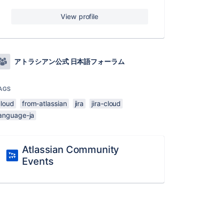
View profile
アトラシアン公式 日本語フォーラム
AGS
cloud
from-atlassian
jira
jira-cloud
language-ja
Atlassian Community
Events