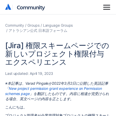
Community
Community
Community
Groups
Language Groups
アトラシアン公式 日本語フォーラム
[Jira] 権限スキームページでの
新しいプロジェクト権限付与
エクスペリエンス
Last updated:
April 19, 2023
※本記事は、Varad Pingaleが2022年3月2日に公開した英語記事
「
New project permission grant experience on Permission
schemes page
」を翻訳したものです。内容に相違が見受けられ
る場合、英文ページの内容を正とします。
こんにちは。
プロジェクト管理者が企業管理対象プロジェクトの権限スキーム