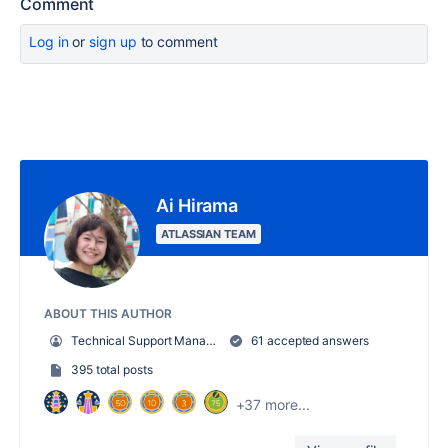
Comment
Log in
or
sign up
to comment
Ai Hirama
ATLASSIAN TEAM
ABOUT THIS AUTHOR
Technical Support Manager
61 accepted answers
395 total posts
+37 more...