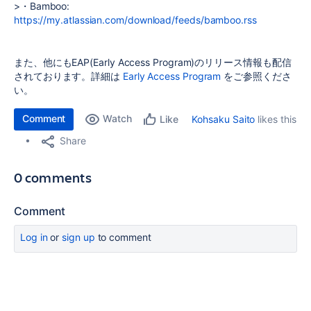
>・Bamboo:
https://my.atlassian.com/download/feeds/bamboo.rss
また、他にもEAP(Early Access Program)のリリース情報も配信
されております。詳細は
Early Access Program
をご参照くださ
い。
Comment
Watch
Kohsaku Saito
likes this
Like
Share
0 comments
Comment
Log in
or
sign up
to comment