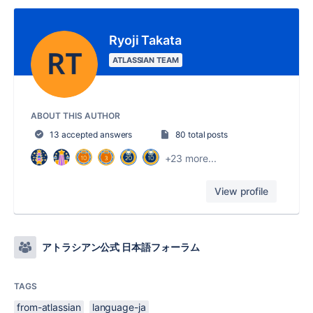
Ryoji Takata
ATLASSIAN TEAM
ABOUT THIS AUTHOR
13 accepted answers
80 total posts
+23 more...
View profile
アトラシアン公式 日本語フォーラム
TAGS
from-atlassian
language-ja