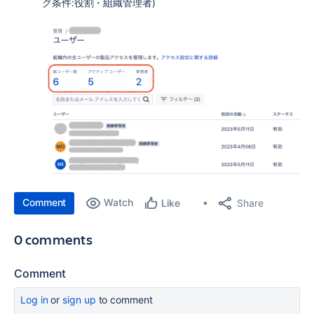
グ条件:役割・組織管理者)
Comment
Watch
Share
Like
0 comments
Comment
Log in
or
sign up
to comment