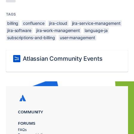
TAGS
billing
confluence
jira-cloud
jira-service-management
jira-software
jira-work-management
language-ja
subscriptions-and-billing
user-management
Atlassian Community Events
COMMUNITY
FORUMS
FAQs