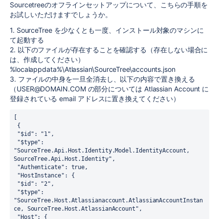
Sourcetreeのオフラインセットアップについて、こちらの手順を
お試しいただけますでしょうか。
1. SourceTree を少なくとも一度、インストール対象のマシンに
て起動する
2. 以下のファイルが存在することを確認する（存在しない場合に
は、作成してください）
%localappdata%\Atlassian\SourceTree\accounts.json
3. ファイルの中身を一旦全消去し、以下の内容で置き換える
（USER@DOMAIN.COM の部分については Atlassian Account に
登録されている email アドレスに置き換えてください）
[
 {
 "$id": "1",
 "$type": 
"SourceTree.Api.Host.Identity.Model.IdentityAccount, 
SourceTree.Api.Host.Identity",
 "Authenticate": true,
 "HostInstance": {
 "$id": "2",
 "$type": 
"SourceTree.Host.Atlassianaccount.AtlassianAccountInstan
ce, SourceTree.Host.AtlassianAccount",
 "Host": {