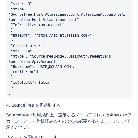
 "$id": "3",
 "$type": 
"SourceTree.Host.Atlassianaccount.AtlassianAccountHost, 
SourceTree.Host.AtlassianAccount",
 "Id": "atlassian account"
 },
 "BaseUrl": "https://id.atlassian.com/"
 },
 "Credentials": {
 "$id": "4",
 "$type": "SourceTree.Model.BasicAuthCredentials, 
SourceTree.Api.Account",
 "Username": "USER@DOMAIN.COM",
 "Email": null
 },
 "IsDefault": false
 }
]
4. SourceTree を再起動する
Sourcetreeの利用規約上、設定するメールアドレスはAtlassianア
カウントとして登録済みのものである必要がありますこと、ご了
承ください。
よろしくお願いいたします。