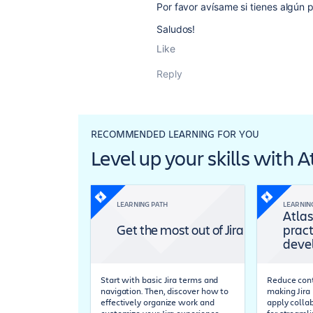
Por favor avísame si tienes algún p
Saludos!
Like
Reply
RECOMMENDED LEARNING FOR YOU
Level up your skills with 
LEARNING PATH
LEARNIN
Atlas
Get the most out of Jira
pract
deve
Start with basic Jira terms and
Reduce cont
navigation. Then, discover how to
making Jira 
effectively organize work and
apply colla