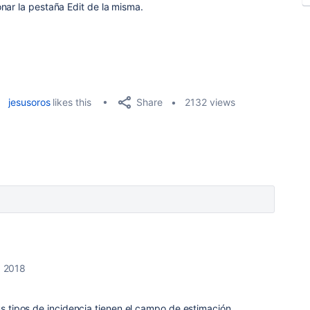
nar la pestaña Edit de la misma.
Share
jesusoros
likes this
2132 views
, 2018
us tipos de incidencia tienen el campo de estimación,