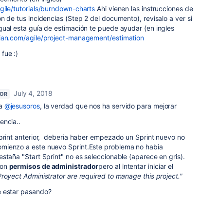
gile/tutorials/burndown-charts
Ahi vienen las instrucciones de
n de tus incidencias (Step 2 del documento), revisalo a ver si
gual esta guía de estimación te puede ayudar (en ingles
sian.com/agile/project-management/estimation
fue :)
July 4, 2018
TOR
da
@jesusoros
, la verdad que nos ha servido para mejorar
encia..
Sprint anterior, deberia haber empezado un Sprint nuevo no
mienzo a este nuevo Sprint.Este problema no habia
staña "Start Sprint" no es seleccionable (aparece en gris).
con
permisos de administrador
pero al intentar iniciar el
Proyect Administrator are required to manage this project."
e estar pasando?