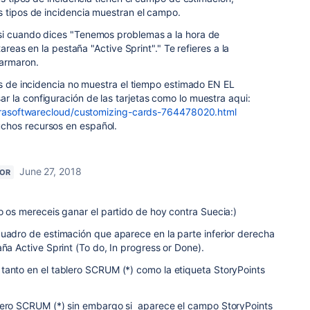
s tipos de incidencia muestran el campo.
i cuando dices "
Tenemos problemas a la hora de
tareas en la pestaña "Active Sprint"
." Te refieres a la
armaron.
os de incidencia no muestra el tiempo estimado EN EL
 la configuración de las tarjetas como lo muestra aqui:
/jirasoftwarecloud/customizing-cards-764478020.html
chos recursos en español.
June 27, 2018
TOR
o os mereceis ganar el partido de hoy contra Suecia:)
cuadro de estimación que aparece en la parte inferior derecha
aña Active Sprint (To do, In progress or Done).
tanto en el tablero SCRUM (*) como la etiqueta StoryPoints
lero SCRUM (*) sin embargo si aparece el campo StoryPoints