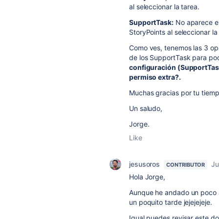
al
seleccionar la tarea.
SupportTask:
No aparece
e
StoryPoints al seleccionar la
Como ves, tenemos las 3 opci
de los SupportTask para pod
configuración (SupportTas
permiso extra?.
Muchas gracias por tu tiemp
Un saludo,
Jorge.
Like
jesusoros
Ju
CONTRIBUTOR
Hola Jorge,
Aunque he andado un poco at
un poquito tarde jejejejeje.
Igual puedes revisar este d