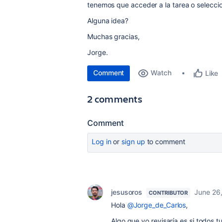
tenemos que acceder a la tarea o seleccio
Alguna idea?
Muchas gracias,
Jorge.
Comment
Watch
Like
2 comments
Comment
Log in
or
sign up
to comment
jesusoros
June 26
CONTRIBUTOR
Hola
@Jorge_de_Carlos
,
Algo que yo revisaría es si todos t