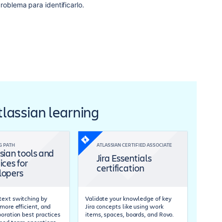
roblema para identificarlo.
Atlassian learning
G PATH
ATLASSIAN CERTIFIED ASSOCIATE
sian tools and
Jira Essentials
ices for
certification
lopers
ext switching by
Validate your knowledge of key
more efficient, and
Jira concepts like using work
boration best practices
items, spaces, boards, and Rovo.