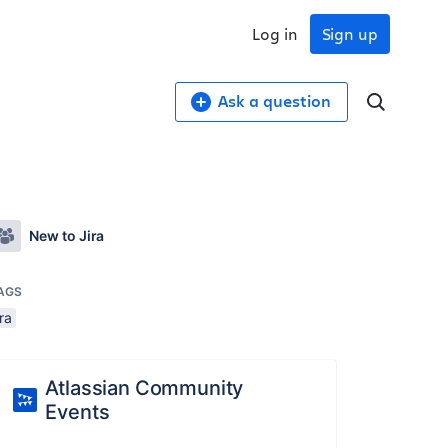
Log in
Sign up
Ask a question
New to Jira
AGS
ira
Atlassian Community
Events