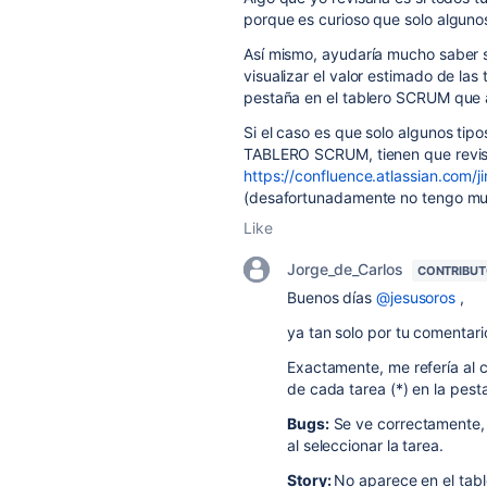
porque es curioso que solo alguno
Así mismo, ayudaría mucho saber s
visualizar el valor estimado de las 
pestaña en el tablero SCRUM que 
Si el caso es que solo algunos tip
TABLERO SCRUM, tienen que revisar
https://confluence.atlassian.com
(desafortunadamente no tengo mu
Like
Jorge_de_Carlos
CONTRIBU
Buenos días
@jesusoros
,
ya tan solo por tu comentari
Exactamente, me refería al 
de cada tarea (*) en la pest
Bugs:
Se ve correctamente, 
al seleccionar la tarea.
Story:
No aparece en el tab