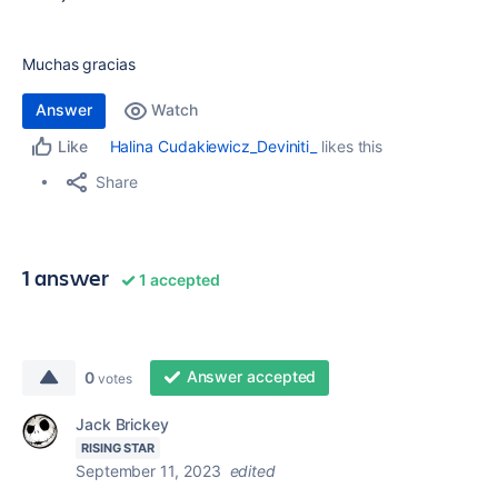
Muchas gracias
Answer
Watch
Halina Cudakiewicz_Deviniti_
likes this
Like
Share
1 answer
1 accepted
Answer accepted
0
votes
Jack Brickey
RISING STAR
September 11, 2023
edited