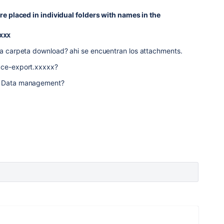
are placed in individual folders with names in the
xxx
una carpeta download? ahi se encuentran los attachments.
pace-export.xxxxx?
jo Data management?