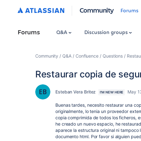
Community
Forums
Forums
Q&A
Discussion groups
Community
Q&A
Confluence
Questions
Restau
Restaurar copia de segu
Esteban Vera Britez
May 1
I'M NEW HERE
Buenas tardes, necesito restaurar una co
originalmente, lo tenia un proveedor exter
copia comprimida de todos los ficheros, e
he creado un nuevo espacio, he restaurad
aparece la estructura original ni tampoco
documento html. Por favor si alguien pue