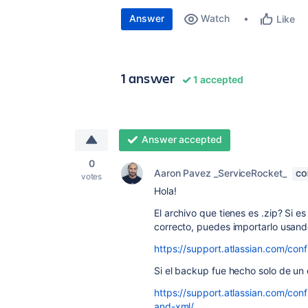
Answer
Watch
Like
1 answer
1 accepted
Answer accepted
0
Aaron Pavez _ServiceRocket_
CO
votes
Hola!
El archivo que tienes es .zip? Si e
correcto, puedes importarlo usand
https://support.atlassian.com/co
Si el backup fue hecho solo de un 
https://support.atlassian.com/co
and-xml/