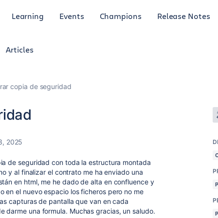
Learning
Events
Champions
Release Notes
Articles
rar copia de seguridad
ridad
3, 2025
D
pia de seguridad con toda la estructura montada
P
no y al finalizar el contrato me ha enviado una
stán en html, me he dado de alta en confluence y
o en el nuevo espacio los ficheros pero no me
P
 las capturas de pantalla que van en cada
de darme una formula. Muchas gracias, un saludo.