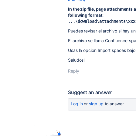
In the zip file, page attachments 
following format:
...\download\attachments\xxx
Puedes revisar el archivo si hay 
El archivo se llama Confluence-s
Usas la opcion Import spaces ba
Saludos!
Reply
Suggest an answer
Log in
or
sign up
to answer