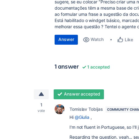
sugere, se eu colocar "Preciso criar uma
documentações têm a mesma base de criaç
ao formular uma frase a sugestão da doc
Está habilitado o windget básico, marca
melhorar essa questão ? Tentei o agente 
Answer
Watch
Like
1 answer
1 accepted
Answer accepted
1
Tomislav Tobijas
COMMUNITY CHA
vote
Hi
@Giulia
,
I'm not fluent in Portuguese, so I'll 
Regarding the question, yeah... se