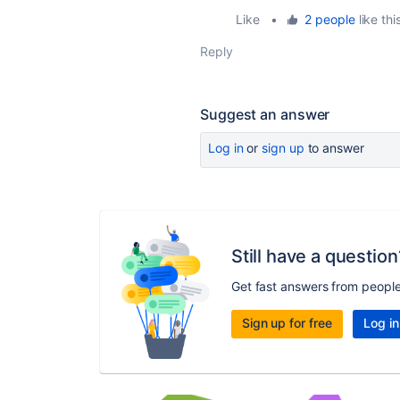
Like
•
2 people
like thi
Reply
Suggest an answer
Log in
or
sign up
to answer
Still have a question
Get fast answers from peopl
Sign up for free
Log in