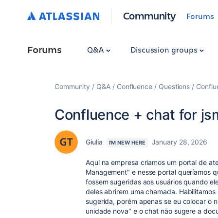
Community
Forums
Forums
Q&A
Discussion groups
Community
Q&A
Confluence
Questions
Conflu
Confluence + chat for js
Giulia
January 28, 2026
I'M NEW HERE
Aqui na empresa criamos um portal de aten
Management" e nesse portal queríamos q
fossem sugeridas aos usuários quando el
deles abrirem uma chamada. Habilitamos 
sugerida, porém apenas se eu colocar o n
unidade nova" e o chat não sugere a docu