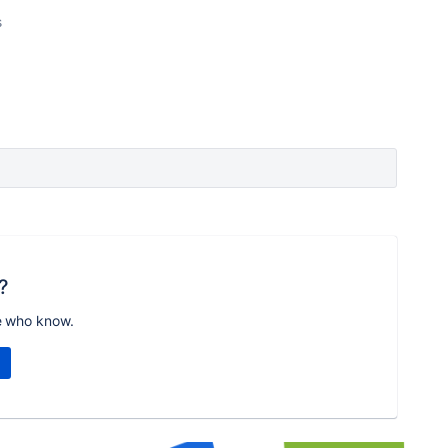
s
?
e who know.