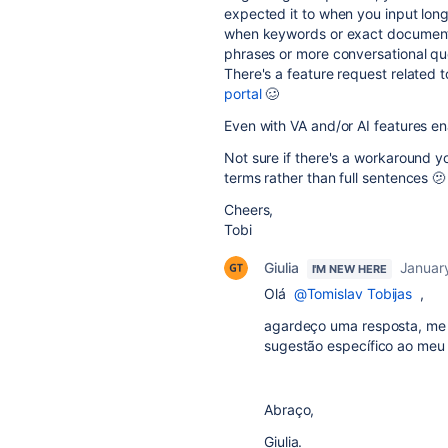
expected it to when you input lon
when keywords or exact document 
phrases or more conversational qu
There's a feature request related to
portal
🥴
Even with VA and/or AI features en
Not sure if there's a workaround 
terms rather than full sentences 🫤
Cheers,
Tobi
Giulia
Januar
I'M NEW HERE
Olá
@Tomislav Tobijas
,
agardeço uma resposta, me a
sugestão específico ao meu 
Abraço,
Giulia.