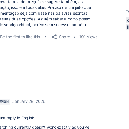
 nova tabela de preço" ele sugere também, as
ão, isso em todas elas. Preciso de um jeito que
T
umentação seja com base nas palavras escritas.
do suas duas opções. Alguém saberia como posso
de serviço virtual, porém sem sucesso também.
Share
Be the first to like this
191 views
January 28, 2026
MPION
just reply in English.
arching currently doesn't work exactly as you've