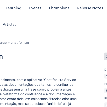
Learning
Events
Champions
Release Notes
Articles
ence + chat for jsm
m
D
dimento, com o aplicativo "Chat for Jira Service
P
ue as documentações que temos no confluence
es digitassem uma frase com o problema antes
a plataforma do confluence e a documentação é
P
ome exato dela, ex: colocamos "Preciso criar uma
mentação, mas se eu colocar "unidade" ele já