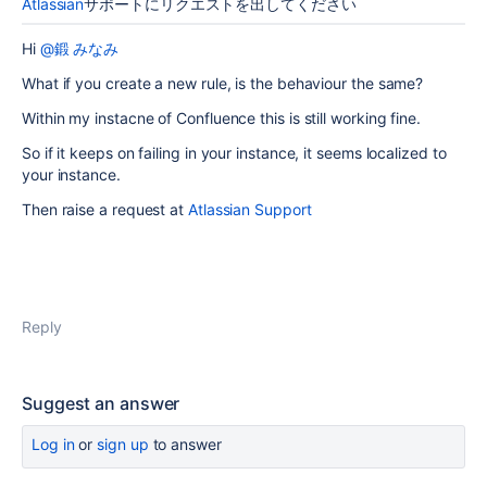
Atlassian
サポートにリクエストを出してください
Hi
@鍛 みなみ
What if you create a new rule, is the behaviour the same?
Within my instacne of Confluence this is still working fine.
So if it keeps on failing in your instance, it seems localized to
your instance.
Then raise a request at
Atlassian Support
Reply
Suggest an answer
Log in
or
sign up
to answer