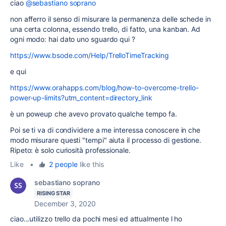
ciao
@sebastiano soprano
non afferro il senso di misurare la permanenza delle schede in
una certa colonna, essendo trello, di fatto, una kanban. Ad
ogni modo: hai dato uno sguardo qui ?
https://www.bsode.com/Help/TrelloTimeTracking
e qui
https://www.orahapps.com/blog/how-to-overcome-trello-
power-up-limits?utm_content=directory_link
è un poweup che avevo provato qualche tempo fa.
Poi se ti va di condividere a me interessa conoscere in che
modo misurare questi "tempi" aiuta il processo di gestione.
Ripeto: è solo curiosità professionale.
Like
•
2 people
like this
sebastiano soprano
RISING STAR
December 3, 2020
ciao...utilizzo trello da pochi mesi ed attualmente l ho