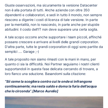
Giuste osservazioni, ma sicuramente la versione Datacenter
non è alla portata di tutti. Anche aziende con oltre 350
dipendenti e collaboratori, e sedi in tutto il mondo, non sempre
riescono a digerire i costi di licenza di tale versione. In parte
per la mentalità, non lo nascondo, in parte anche per stupide
abitudini: il costo dell'IT non deve superare una certa soglia.
A tale scopo occorre anche supportare i team piccoli, affinché
possano crescere e arrivare ai livelli delle grandi corporation.
D'altra parte, tutte le grandi corporation di oggi sono partite da
semplici .... Garage ;-)
A tale proposito non siamo rimasti con le mani in mano, per
quanto ci sia la difficoltà. Noi Partner seguiamo i nostri clienti
supportandoli in questa fase delicata cercando di trovare, a
loro fianco una soluzione. Basandomi sulla citazione:
“Sii come la scogliera contro cui le onde si infrangono
continuamente; ma resta saldo e doma la furia dell’acqua
che lo circonda”. [Marco Aurelio]