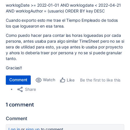
worklogDate >= 2022-01-01 AND worklogdate < 2022-04-21
AND worklogAuthor = (usuario) ORDER BY key DESC
Cuando exporto esto me trae el Tiempo Empleado de todos
los que loguearon en esa tarea.
Como puedo hacer para contar las horas logueadas por cada
persona, antes usaba para algo similar TimeSheet pero no se si
sera de utilidad para esto, ya uqe antes lo usaba por proyecto
y ahora lo deberia traer por persona y no se si puede granular
tanto.
Gracias!!
Comment
Watch
Be the first to like this
Like
Share
1 comment
Comment
Log in
or
sign up
to comment