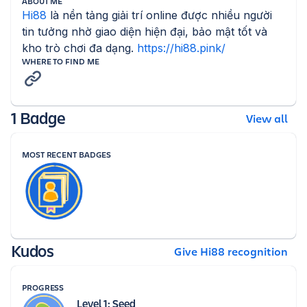
ABOUT ME
Hi88
 là nền tảng giải trí online được nhiều người 
tin tưởng nhờ giao diện hiện đại, bảo mật tốt và 
kho trò chơi đa dạng. 
https://hi88.pink/
WHERE TO FIND ME
1 Badge
View all
MOST RECENT BADGES
Kudos
Give Hi88 recognition
PROGRESS
Level 1: Seed