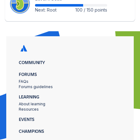
Next: Root
100 / 150 points
COMMUNITY
FORUMS
FAQs
Forums guidelines
LEARNING
About learning
Resources
EVENTS
CHAMPIONS