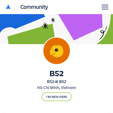
Community
B52
B52 at B52
Hồ Chí Minh, Vietnam
I'M NEW HERE