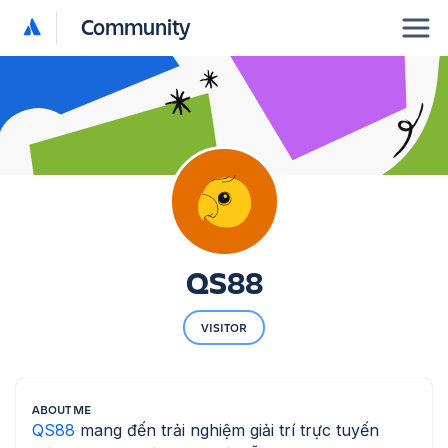
Community
QS88
VISITOR
ABOUT ME
QS88 
mang đến trải nghiệm giải trí trực tuyến 