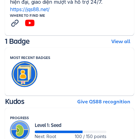
hiện đại, giao diện mượt và hỗ trợ 24/7. 
https://jqs88.net/
WHERE TO FIND ME
1 Badge
View all
MOST RECENT BADGES
Kudos
Give QS88 recognition
PROGRESS
Level 1: Seed
Next: Root
100 / 150 points