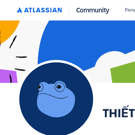
Community
For
THIẾ