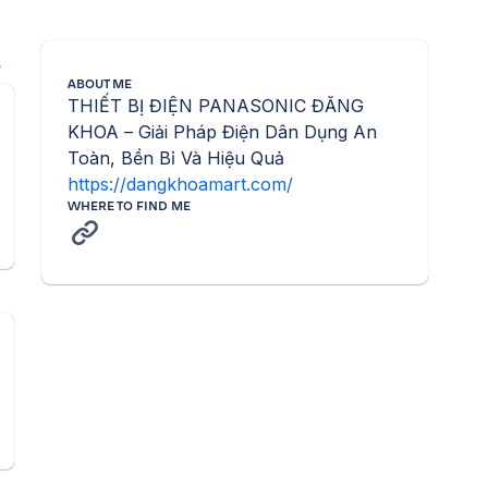
l
ABOUT ME
THIẾT BỊ ĐIỆN PANASONIC ĐĂNG 
KHOA – Giải Pháp Điện Dân Dụng An 
Toàn, Bền Bỉ Và Hiệu Quả 
https://dangkhoamart.com/
WHERE TO FIND ME
n