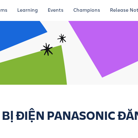
ums
Learning
Events
Champions
Release No
T BỊ ĐIỆN PANASONIC Đ