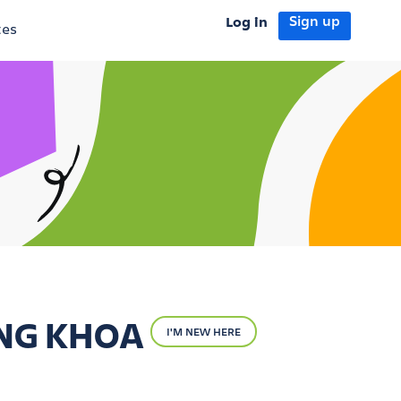
Log in
Sign up
tes
ĂNG KHOA
I'M NEW HERE