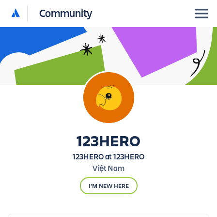
Community
123HERO
123HERO at 123HERO
Việt Nam
I'M NEW HERE