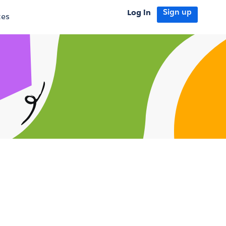
Log in
Sign up
tes