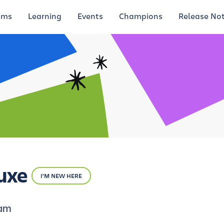
ums
Learning
Events
Champions
Release No
uxe
I'M NEW HERE
nam