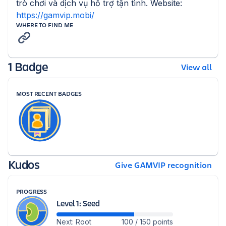
trò chơi và dịch vụ hỗ trợ tận tình. Website: 
https://gamvip.mobi/
WHERE TO FIND ME
1 Badge
View all
MOST RECENT BADGES
Kudos
Give GAMVIP recognition
PROGRESS
Level 1: Seed
Next: Root
100 / 150 points