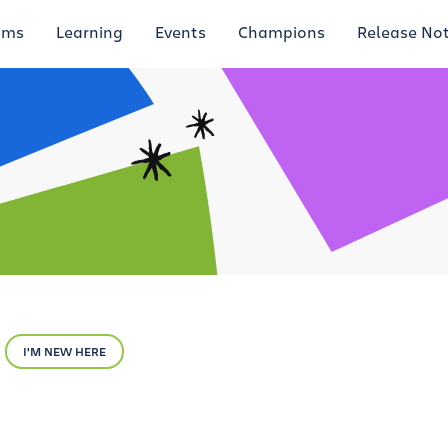
ums
Learning
Events
Champions
Release No
I'M NEW HERE