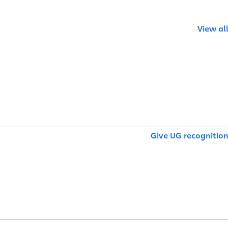
View al
Give UG recognitio