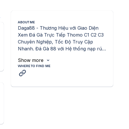
l
ABOUT ME
Daga88 - Thương Hiệu với Giao Diện 
Xem Đá Gà Trực Tiếp Thomo C1 C2 C3 
Chuyên Nghiệp, Tốc Độ Truy Cập 
Nhanh. Đá Gà 88 với Hệ thống nạp rút 
đa dạng. Website : 
Show more
https://phonozoic.com/
WHERE TO FIND ME
n