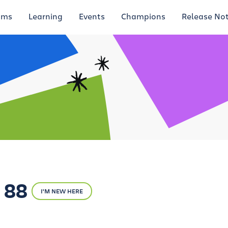
ums
Learning
Events
Champions
Release No
 88
I'M NEW HERE