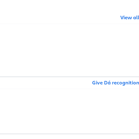
View al
Give Đá recognitio