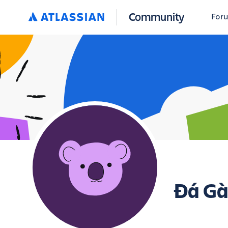
Community
For
Đá Gà