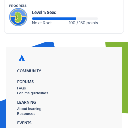
PROGRESS
Level 1: Seed
Next: Root
100 / 150 points
COMMUNITY
FORUMS
FAQs
Forums guidelines
LEARNING
About learning
Resources
EVENTS