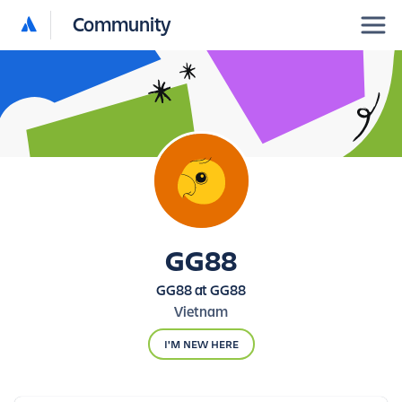
Community
GG88
GG88 at GG88
Vietnam
I'M NEW HERE