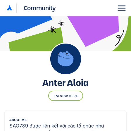
Community
Anter Aloia
I'M NEW HERE
ABOUT ME
SAO789 được liên kết với các tổ chức như 