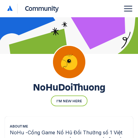
Community
NoHuDoiThuong
I'M NEW HERE
ABOUT ME
NoHu -Cổng Game Nổ Hũ Đổi Thưởng số 1 Việt 