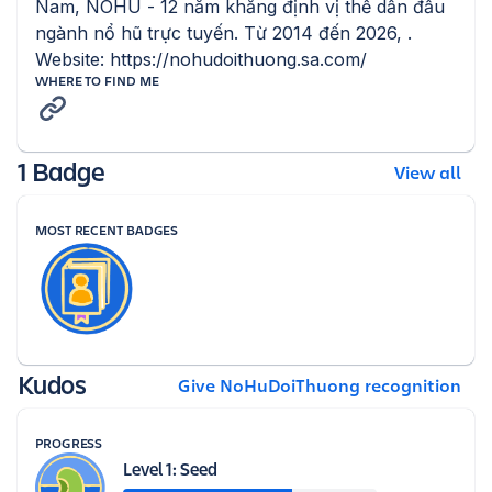
Nam, NOHU - 12 năm khẳng định vị thế dẫn đầu 
ngành nổ hũ trực tuyến. Từ 2014 đến 2026, . 
Website: https://nohudoithuong.sa.com/
WHERE TO FIND ME
1 Badge
View all
MOST RECENT BADGES
Kudos
Give NoHuDoiThuong recognition
PROGRESS
Level 1: Seed