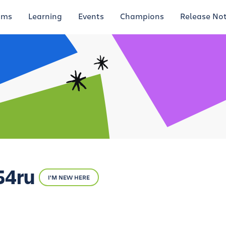
ums
Learning
Events
Champions
Release No
54ru
I'M NEW HERE