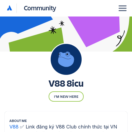
Community
V88 8icu
I'M NEW HERE
ABOUT ME
V88
 ✅ Link đăng ký V88 Club chính thức tại VN 