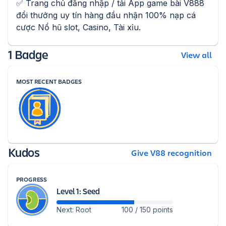
✅ Trang chủ đăng nhập / tải App game bài V888 
đổi thưởng uy tín hàng đầu nhận 100% nạp cá 
cược Nổ hũ slot, Casino, Tài xỉu.
1 Badge
View all
MOST RECENT BADGES
Kudos
Give V88 recognition
PROGRESS
Level 1: Seed
Next: Root
100 / 150 points