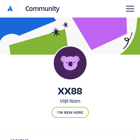
Community
XX88
Việt Nam
I'M NEW HERE