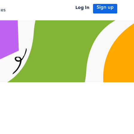
Log in
Sign up
tes