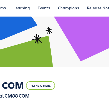
ums
Learning
Events
Champions
Release No
 COM
I'M NEW HERE
at CM88 COM