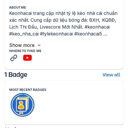
ABOUT ME
Keonhacai trang cập nhật tỷ lệ kèo nhà cái chuẩn 
xác nhất. Cung cấp dữ liệu bóng đá: BXH, KQBĐ, 
Lịch Thi Đấu, Livescore Mới Nhất. #keonhacai 
#keo_nha_cai #tylekeonhacai #keonhacai5 
#keonhacaitop1com
Show more
WHERE TO FIND ME
1 Badge
View all
MOST RECENT BADGES