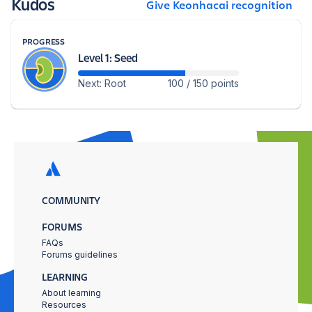
Kudos
Give Keonhacai recognition
PROGRESS
Level 1: Seed
Next: Root
100 / 150 points
COMMUNITY
FORUMS
FAQs
Forums guidelines
LEARNING
About learning
Resources